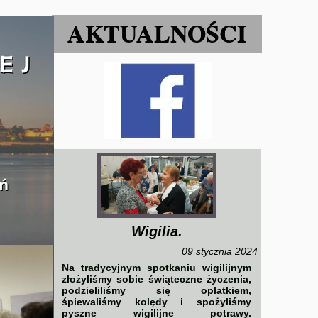
AKTUALNOŚCI
Wigilia.
09 stycznia 2024
Na tradycyjnym spotkaniu wigilijnym
złożyliśmy sobie świąteczne życzenia,
podzieliliśmy się opłatkiem,
śpiewaliśmy kolędy i spożyliśmy
pyszne wigilijne potrawy.