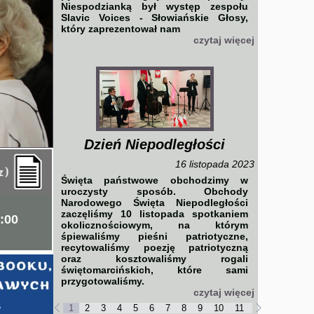
Niespodzianką był występ zespołu
Slavic Voices - Słowiańskie Głosy,
który zaprezentował nam
czytaj więcej
Dzień Niepodległości
16 listopada 2023
Święta państwowe obchodzimy w
uroczysty sposób. Obchody
Narodowego Święta Niepodległości
zaczęliśmy 10 listopada spotkaniem
:00
okolicznościowym, na którym
śpiewaliśmy pieśni patriotyczne,
recytowaliśmy poezję patriotyczną
oraz kosztowaliśmy rogali
świętomarcińskich, które sami
przygotowaliśmy.
czytaj więcej
1
2
3
4
5
6
7
8
9
10
11
12
13
14