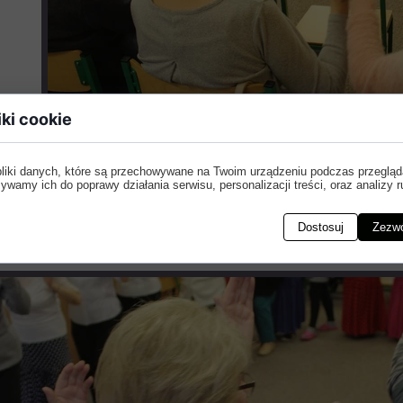
iki cookie
pensjonariuszy z DDPS gościła w Dziennym Domu Pobyt
pliki danych, które są przechowywane na Twoim urządzeniu podczas przegląd
entowaliśmy tam program artystyczny: wokalny oraz ta
ywamy ich do poprawy działania serwisu, personalizacji treści, oraz analizy r
o występu, a na koniec zintegrowaliśmy się podczas
 ciasto, a Pani Kierownik Hannie Dobromilskiej za gośc
Dostosuj
Zezwó