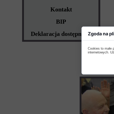
Kontakt
BIP
Deklaracja dostępności
Zgoda na pl
Grupa 
Cookies to małe 
Zaprez
internetowych. Uż
naszeg
pyszne