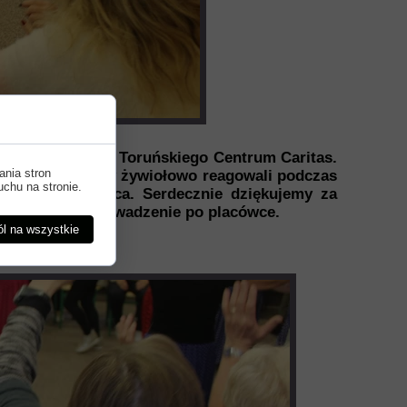
u dla Seniorów Toruńskiego Centrum Caritas.
ania stron
neczny. Seniorzy żywiołowo reagowali podczas
uchu na stronie.
 wspólnego tańca. Serdecznie dziękujemy za
inność oraz oprowadzenie po placówce.
l na wszystkie