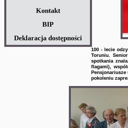
Kontakt
BIP
Deklaracja dostępności
100 - lecie odz
Toruniu. Seni
spotkania znal
flagami), wspól
Pensjonariusze 
pokoleniu zapre