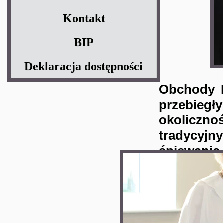
Kontakt
BIP
Deklaracja dostępności
Obchody D
przebieg
okoliczn
tradycyjn
śpiewania 