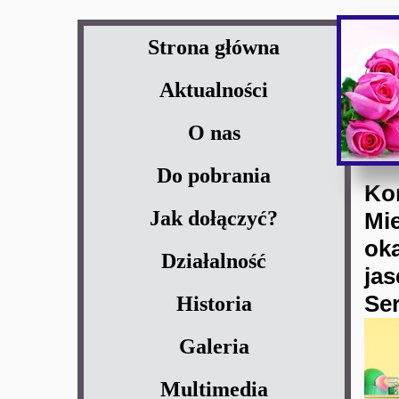
Strona główna
Aktualności
O nas
Do pobrania
Ko
Jak dołączyć?
Mie
oka
Działalność
ja
Ser
Historia
Galeria
Multimedia