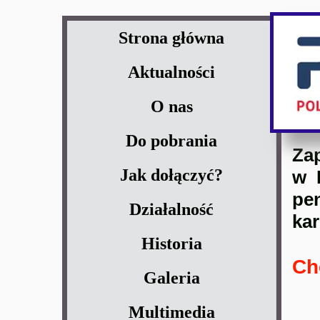
Strona główna
Aktualności
O nas
Do pobrania
Za
Jak dołączyć?
w 
pe
Działalność
kar
Historia
Ch
Galeria
Multimedia