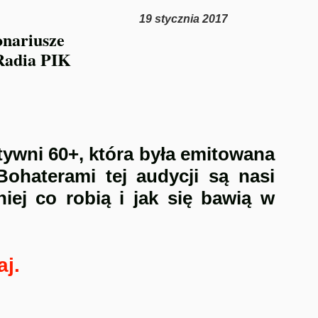
19 stycznia 2017
onariusze
Radia PIK
ywni 60+, która była emitowana
ohaterami tej audycji są nasi
iej co robią i jak się bawią w
aj.