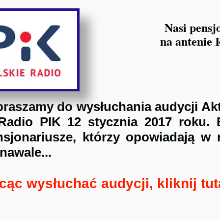
Nasi pensj
na antenie 
praszamy do wysłuchania audycji Akt
Radio PIK 12 stycznia 2017 roku. B
nsjonariusze, którzy opowiadają w n
nawale...
cąc wysłuchać audycji, kliknij tut