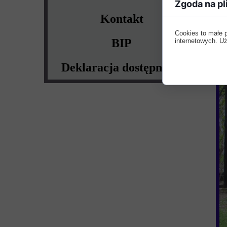
Zgoda na pl
Kontakt
Cookies to małe 
BIP
internetowych. Uż
Deklaracja dostępności