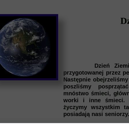
Dz
Dzień Ziemi w DD
przygotowanej przez pe
Następnie obejrzeliśmy 
poszliśmy posprząt
mnóstwo śmieci, główni
worki i inne śmieci. 
życzymy wszystkim tak
posiadają nasi seniorzy